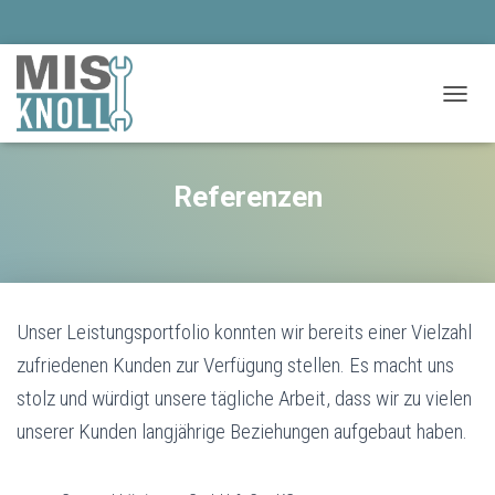
T
O
G
G
Referenzen
L
E
N
A
V
I
G
Unser Leistungsportfolio konnten wir bereits einer Vielzahl
A
zufriedenen Kunden zur Verfügung stellen. Es macht uns
T
I
stolz und würdigt unsere tägliche Arbeit, dass wir zu vielen
O
N
unserer Kunden langjährige Beziehungen aufgebaut haben.